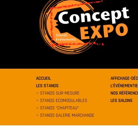
ACCUEIL
AFFICHAGE-DÉ
LES STANDS
L’ÉVÉNEMENTIE
STANDS SUR-MESURE
NOS RÉFÉRENC
STANDS ECOMODULABLES
LES SALONS
STANDS “CHAPITEAU”
STANDS GALERIE MARCHANDE