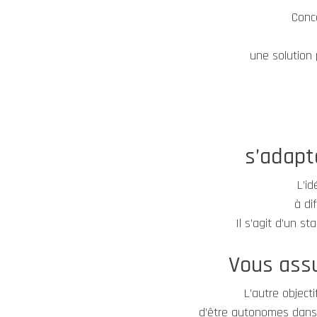
Conc
une solution 
s’adapt
L’i
à di
Il s’agit d’un s
Vous assu
L’autre object
d’être autonomes dans l