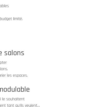
ables
budget limité.
e salons
pter
ions.
rier les espaces.
omodulable
i le souhaitent
ent tant qu’ils veulent…