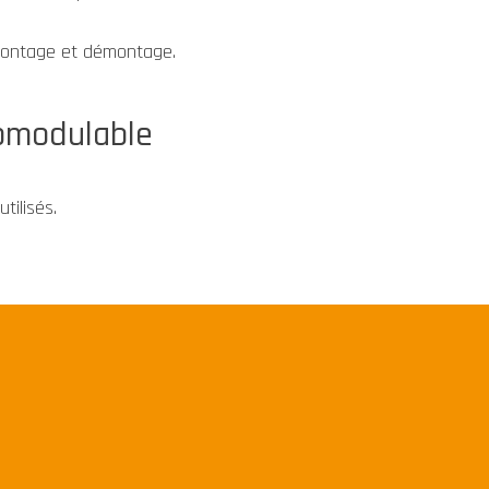
 montage et démontage.
comodulable
tilisés.