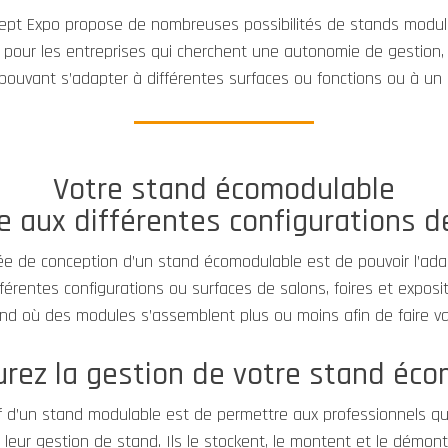
ept Expo propose de nombreuses possibilités de stands modul
STANDS ECOMODULABLES
pour les entreprises qui cherchent une autonomie de gestion,
pouvant s’adapter à différentes surfaces ou fonctions ou à un 
L’ÉVÉNEMENTIEL
NOS RÉFÉRENCES
Votre stand écomodulable
e aux différentes configurations d
CONTACT
dée de conception d’un stand écomodulable est de pouvoir l’ada
fférentes configurations ou surfaces de salons, foires et exposit
tand où des modules s’assemblent plus ou moins afin de faire va
rez la gestion de votre stand éc
if d’un stand modulable est de permettre aux professionnels qu
eur gestion de stand. Ils le stockent, le montent et le démont