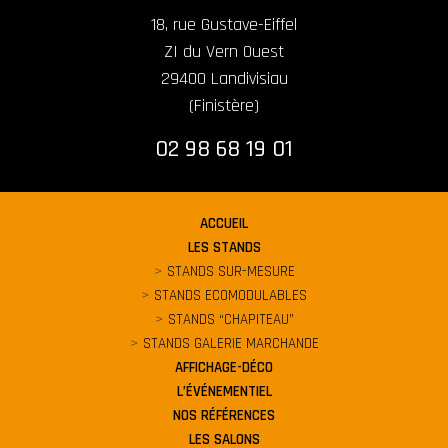
18, rue Gustave-Eiffel
ZI du Vern Ouest
29400 Landivisiau
(Finistère)
02 98 68 19 01
ACCUEIL
LES STANDS
STANDS SUR-MESURE
STANDS ECOMODULABLES
STANDS “CHAPITEAU”
STANDS GALERIE MARCHANDE
AFFICHAGE-DÉCO
L’ÉVÉNEMENTIEL
NOS RÉFÉRENCES
LES SALONS