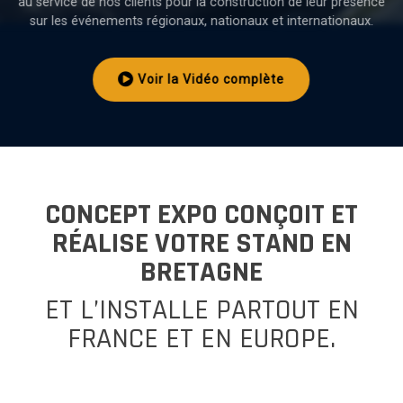
au service de nos clients pour la construction de leur présence
sur les événements régionaux, nationaux et internationaux.
STANDS ECOMODULABLES
Voir la Vidéo complète
L’ÉVÉNEMENTIEL
NOS RÉFÉRENCES
CONCEPT EXPO CONÇOIT ET
CONTACT
RÉALISE VOTRE STAND EN
BRETAGNE
ET L’INSTALLE PARTOUT EN
FRANCE ET EN EUROPE.